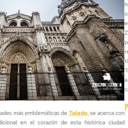
h
o
e
Z
p
r
t
T
a
c
P
ividades más emblemáticas de
Toledo
, se acerca con
icional en el corazón de esta histórica ciudad