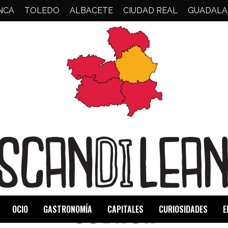
NCA
TOLEDO
ALBACETE
CIUDAD REAL
GUADALA
OCIO
GASTRONOMÍA
CAPITALES
CURIOSIDADES
E