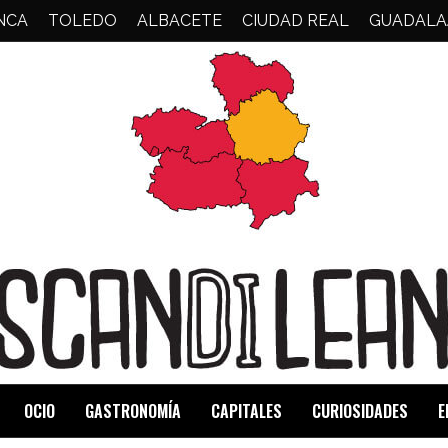
NCA
TOLEDO
ALBACETE
CIUDAD REAL
GUADALA
OCIO
GASTRONOMÍA
CAPITALES
CURIOSIDADES
E