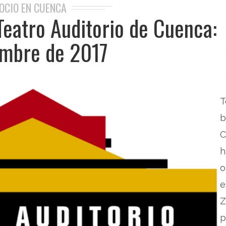
OCIO EN CUENCA
eatro Auditorio de Cuenca:
embre de 2017
T
b
h
o
e
Z
p