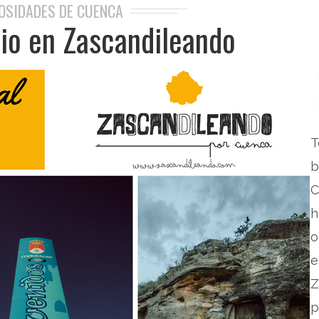
OSIDADES DE CUENCA
lio en Zascandileando
T
b
h
o
e
Z
p