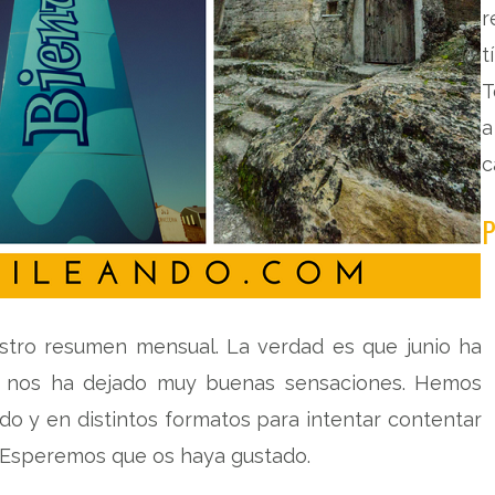
r
t
T
a
c
P
tro resumen mensual. La verdad es que junio ha
y nos ha dejado muy buenas sensaciones. Hemos
do y en distintos formatos para intentar contentar
. Esperemos que os haya gustado.