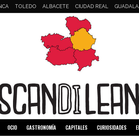
NCA
TOLEDO
ALBACETE
CIUDAD REAL
GUADALA
OCIO
GASTRONOMÍA
CAPITALES
CURIOSIDADES
E