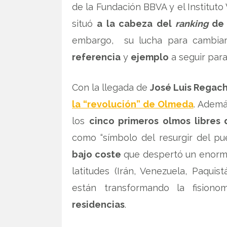
de la Fundación BBVA y el Instituto
situó
a la cabeza del
ranking
de 
embargo, su lucha para cambiar
referencia
y
ejemplo
a seguir para
Con la llegada de
José Luis Regach
la “revolución” de Olmeda
. Ademá
los
cinco primeros olmos libres 
como “símbolo del resurgir del p
bajo coste
que despertó un enorme 
latitudes (Irán, Venezuela, Paqui
están transformando la fision
residencias
.