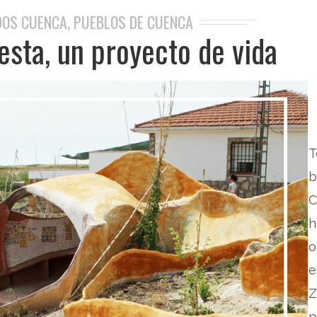
DOS CUENCA
,
PUEBLOS DE CUENCA
sta, un proyecto de vida
T
b
h
o
e
Z
p