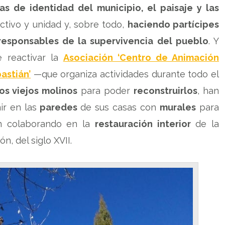
as de identidad del municipio, el paisaje y las
activo y unidad y, sobre todo,
haciendo partícipes
responsables de la supervivencia del pueblo
. Y
 reactivar la
Asociación ‘Centro de Animación
astián’
—que organiza actividades durante todo el
los viejos molinos
para poder
reconstruirlos
, han
ir en las
paredes
de sus casas con
murales
para
án colaborando en la
restauración interior
de la
, del siglo XVII.