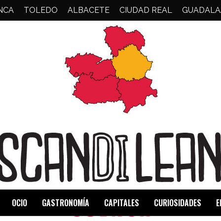
NCA
TOLEDO
ALBACETE
CIUDAD REAL
GUADALA
OCIO
GASTRONOMÍA
CAPITALES
CURIOSIDADES
E