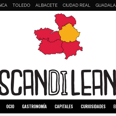
NCA
TOLEDO
ALBACETE
CIUDAD REAL
GUADALA
OCIO
GASTRONOMÍA
CAPITALES
CURIOSIDADES
E