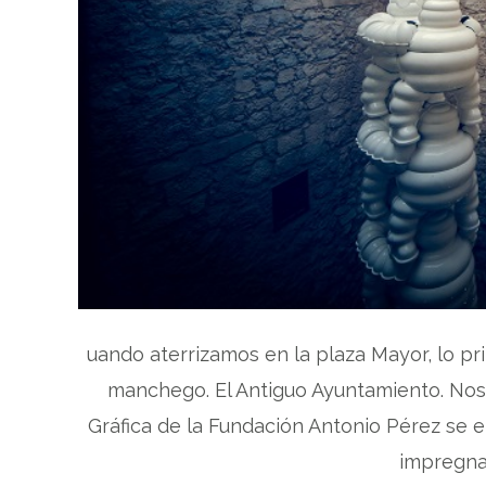
uando aterrizamos en la plaza Mayor, lo pr
manchego. El Antiguo Ayuntamiento. No
Gráfica de la Fundación Antonio Pérez se e
impregna